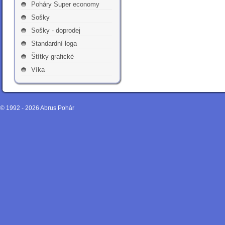
Poháry Super economy
Sošky
Sošky - doprodej
Standardní loga
Štítky grafické
Víka
© 1992 - 2026
Abrus Pohár