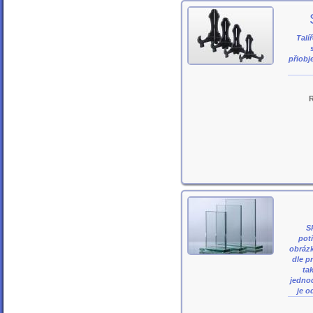
Talí
přiobj
S
pot
obrázk
dle p
ta
jedno
je o