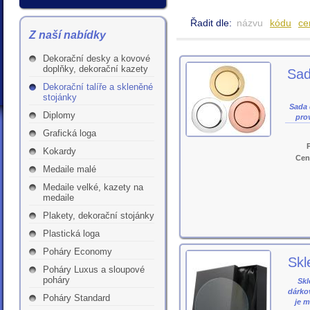
Řadit dle:
názvu
kódu
ce
Z naší nabídky
Dekorační desky a kovové
doplňky, dekorační kazety
Sad
Dekorační talíře a skleněné
stojánky
Sada 
Diplomy
prov
Grafická loga
Kokardy
Cen
Medaile malé
Medaile velké, kazety na
medaile
Plakety, dekorační stojánky
Plastická loga
Poháry Economy
Skl
Poháry Luxus a sloupové
poháry
Skl
dárkov
Poháry Standard
je 