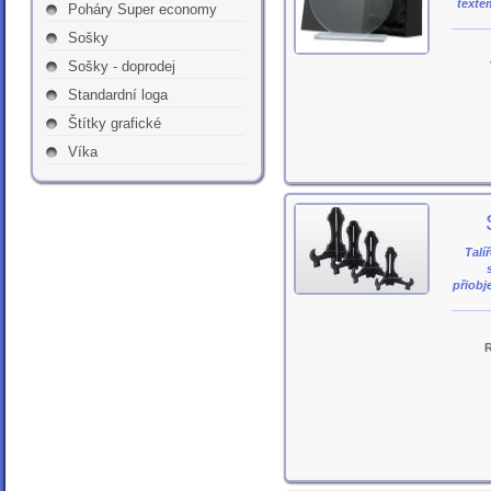
texte
Poháry Super economy
Sošky
Sošky - doprodej
Standardní loga
Štítky grafické
Víka
Talí
přiobj