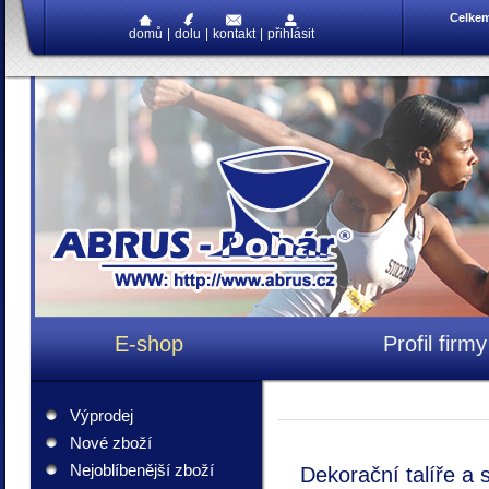
Celke
domů
|
dolu
|
kontakt
|
přihlásit
E-shop
Profil firmy
Výprodej
Nové zboží
Nejoblíbenější zboží
Dekorační talíře a 