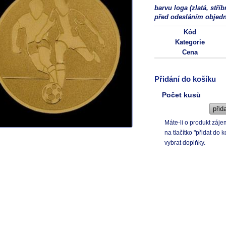
barvu loga (zlatá, stř
před odesláním objed
Kód
Kategorie
Cena
Přidání do košíku
Počet kusů
Máte-li o produkt záj
na tlačítko "přidat d
vybrat doplňky.