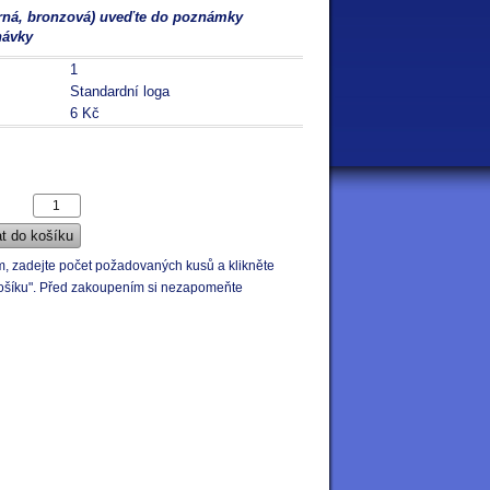
íbrná, bronzová) uveďte do poznámky
návky
1
Standardní loga
6 Kč
em, zadejte počet požadovaných kusů a klikněte
o košíku". Před zakoupením si nezapomeňte