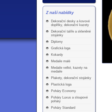
Z naší nabídky
Dekorační desky a kovové
doplňky, dekorační kazety
Dekorační talíře a skleněné
stojánky
Diplomy
Grafická loga
Kokardy
Medaile malé
Medaile velké, kazety na
medaile
Plakety, dekorační stojánky
Plastická loga
Poháry Economy
Poháry Luxus a sloupové
poháry
Poháry Standard