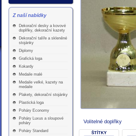
Z naší nabídky
Dekorační desky a kovové
doplňky, dekorační kazety
Dekorační talíře a skleněné
stojánky
Diplomy
Grafická loga
Kokardy
Medaile malé
Medaile velké, kazety na
medaile
Plakety, dekorační stojánky
Plastická loga
Poháry Economy
Poháry Luxus a sloupové
Volitelné doplňky
poháry
Poháry Standard
ŠTÍTKY