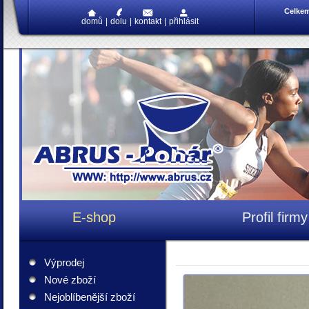
Celke
domů
|
dolu
|
kontakt
|
přihlásit
E-shop
Profil firmy
Výprodej
Nové zboží
Nejoblíbenější zboží