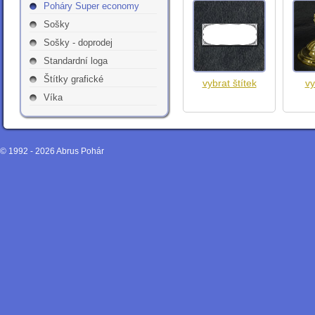
Poháry Super economy
Sošky
Sošky - doprodej
Standardní loga
Štítky grafické
vybrat štítek
vy
Víka
© 1992 - 2026
Abrus Pohár