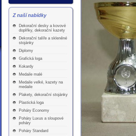
Z naší nabídky
Dekorační desky a kovové
doplňky, dekorační kazety
Dekorační talíře a skleněné
stojánky
Diplomy
Grafická loga
Kokardy
Medaile malé
Medaile velké, kazety na
medaile
Plakety, dekorační stojánky
Plastická loga
Poháry Economy
Poháry Luxus a sloupové
poháry
Poháry Standard