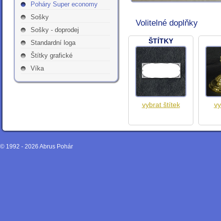
Poháry Super economy
Sošky
Volitelné doplňky
Sošky - doprodej
ŠTÍTKY
Standardní loga
Štítky grafické
Víka
vybrat štítek
vy
© 1992 - 2026
Abrus Pohár