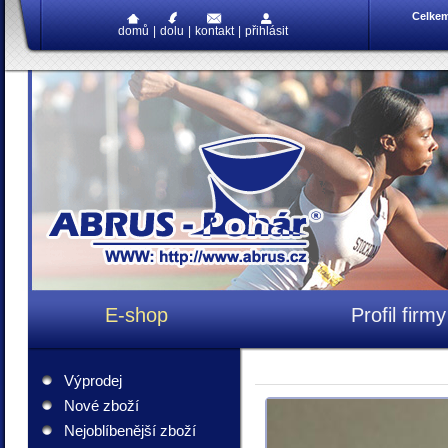
Celke
domů
|
dolu
|
kontakt
|
přihlásit
E-shop
Profil firmy
Výprodej
Nové zboží
Nejoblíbenější zboží