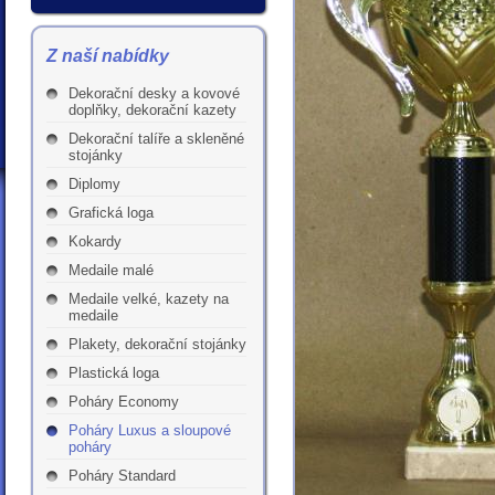
Z naší nabídky
Dekorační desky a kovové
doplňky, dekorační kazety
Dekorační talíře a skleněné
stojánky
Diplomy
Grafická loga
Kokardy
Medaile malé
Medaile velké, kazety na
medaile
Plakety, dekorační stojánky
Plastická loga
Poháry Economy
Poháry Luxus a sloupové
poháry
Poháry Standard