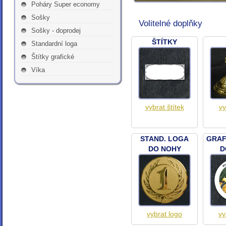
Poháry Super economy
Sošky
Volitelné doplňky
Sošky - doprodej
ŠTÍTKY
Standardní loga
Štítky grafické
Víka
vybrat štítek
vy
STAND. LOGA
GRAF
DO NOHY
D
vybrat logo
vy