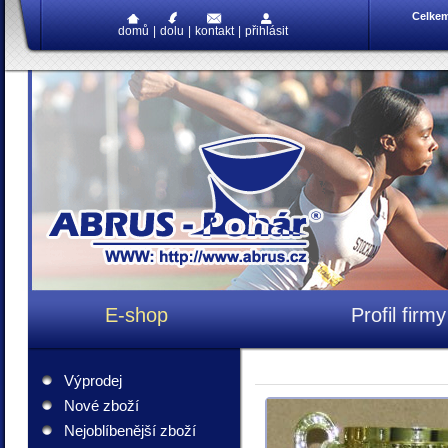
Celke
domů
|
dolu
|
kontakt
|
přihlásit
E-shop
Profil firmy
Výprodej
Nové zboží
Nejoblíbenější zboží