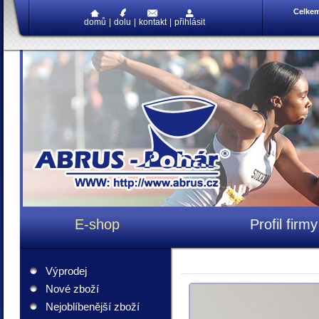
Celke
domů
|
dolu
|
kontakt
|
přihlásit
E-shop
Profil firmy
Výprodej
Nové zboží
Nejoblíbenější zboží