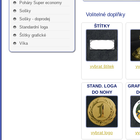
Poháry Super economy
Sošky
Volitelné doplňky
Sošky - doprodej
ŠTÍTKY
Standardní loga
Štítky grafické
Víka
vybrat štítek
vy
STAND. LOGA
GRAF
DO NOHY
D
vybrat logo
vy