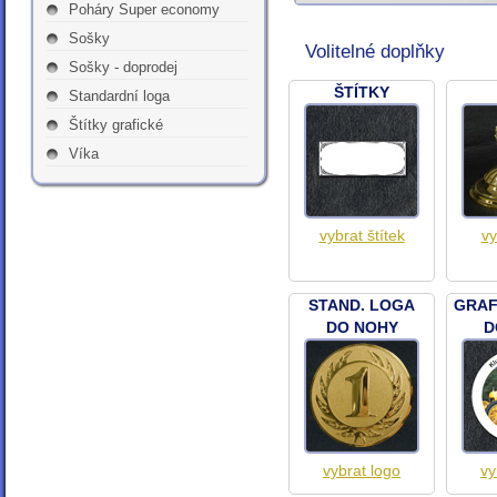
Poháry Super economy
Sošky
Volitelné doplňky
Sošky - doprodej
ŠTÍTKY
Standardní loga
Štítky grafické
Víka
vybrat štítek
vy
STAND. LOGA
GRAF
DO NOHY
D
vybrat logo
vy