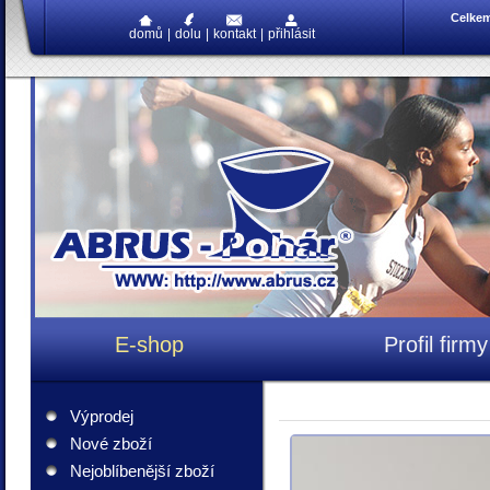
Celke
domů
|
dolu
|
kontakt
|
přihlásit
E-shop
Profil firmy
Výprodej
Nové zboží
Nejoblíbenější zboží