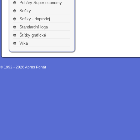
Poháry Super economy
Sošky
Sošky - doprodej
Standardní loga
Štítky grafické
Víka
© 1992 - 2026
Abrus Pohár