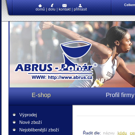
Celke
domů
|
dolu
|
kontakt
|
přihlásit
E-shop
Profil firmy
Výprodej
Nové zboží
Nejoblíbenější zboží
Řadit dle:
názvu
kódu
ce