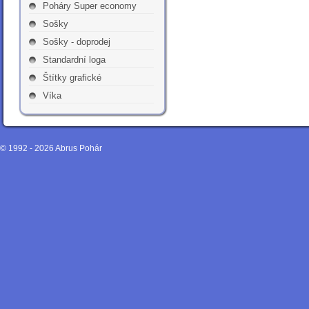
Poháry Super economy
Sošky
Sošky - doprodej
Standardní loga
Štítky grafické
Víka
© 1992 - 2026
Abrus Pohár