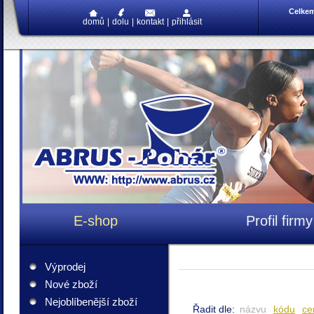
Celke
domů
|
dolu
|
kontakt
|
přihlásit
E-shop
Profil firmy
Výprodej
Nové zboží
Nejoblíbenější zboží
Řadit dle:
názvu
kódu
ce