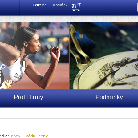
Celkem:
0 položek
Profil firmy
Podmínky
t dle:
názvu
kódu
ceny