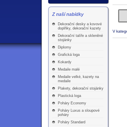
Z naší nabídky
Dekorační desky a kovové
doplňky, dekorační kazety
V katego
Dekorační talíře a skleněné
stojánky
Diplomy
Grafická loga
Kokardy
Medaile malé
Medaile velké, kazety na
medaile
Plakety, dekorační stojánky
Plastická loga
Poháry Economy
Poháry Luxus a sloupové
poháry
Poháry Standard