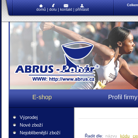
Celke
domů
|
dolu
|
kontakt
|
přihlásit
E-shop
Profil firmy
Výprodej
Nové zboží
Nejoblíbenější zboží
Řadit dle:
názvu
kódu
ce