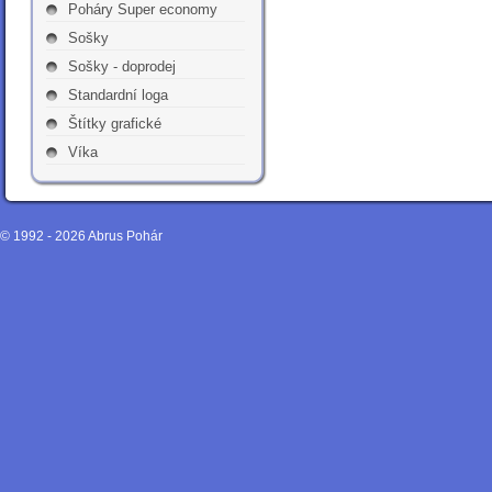
Poháry Super economy
Sošky
Sošky - doprodej
Standardní loga
Štítky grafické
Víka
© 1992 - 2026
Abrus Pohár