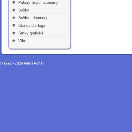
Poháry Super economy
Sošky
Sošky - doprodej
Standardní loga
Štítky grafické
Víka
© 1992 - 2026
Abrus Pohár