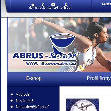
Celke
domů
|
dolu
|
kontakt
|
přihlásit
E-shop
Profil firmy
Výprodej
Nové zboží
Nejoblíbenější zboží