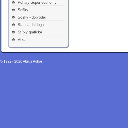
Poháry Super economy
Sošky
Sošky - doprodej
Standardní loga
Štítky grafické
Víka
© 1992 - 2026
Abrus Pohár