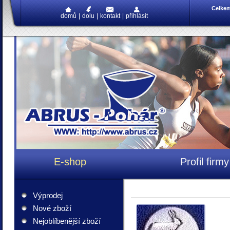
Celke
domů
|
dolu
|
kontakt
|
přihlásit
E-shop
Profil firmy
Výprodej
Nové zboží
Nejoblíbenější zboží