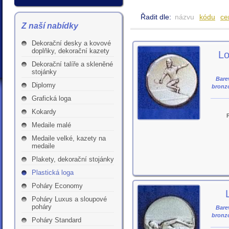
Řadit dle:
názvu
kódu
ce
Z naší nabídky
Dekorační desky a kovové
doplňky, dekorační kazety
Lo
Dekorační talíře a skleněné
stojánky
Barev
Diplomy
bronz
Grafická loga
Kokardy
Medaile malé
Medaile velké, kazety na
medaile
Plakety, dekorační stojánky
Plastická loga
Poháry Economy
Poháry Luxus a sloupové
poháry
Barev
bronz
Poháry Standard