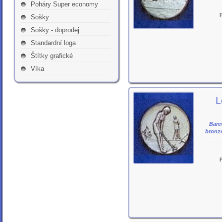
Poháry Super economy
Sošky
Sošky - doprodej
Standardní loga
Štítky grafické
Víka
L
Barev
bronz