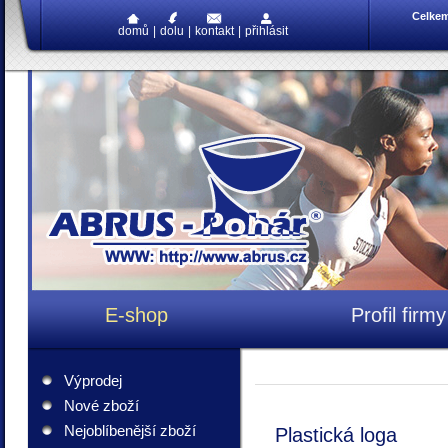
Celke
domů
|
dolu
|
kontakt
|
přihlásit
E-shop
Profil firmy
Výprodej
Nové zboží
Nejoblíbenější zboží
Plastická loga