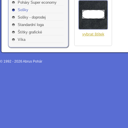
Poháry Super economy
Sošky
Sošky - doprodej
Standardní loga
Štítky grafické
vybrat štítek
Víka
© 1992 - 2026
Abrus Pohár