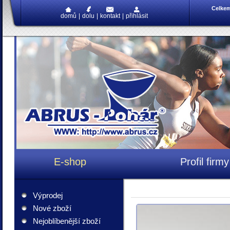
Celke
domů
|
dolu
|
kontakt
|
přihlásit
E-shop
Profil firmy
Výprodej
Nové zboží
Nejoblíbenější zboží