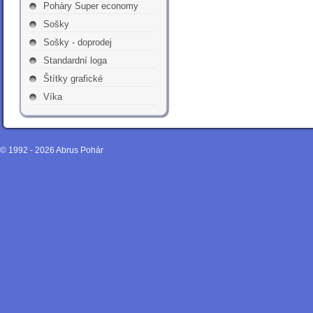
Poháry Super economy
Sošky
Sošky - doprodej
Standardní loga
Štítky grafické
Víka
© 1992 - 2026
Abrus Pohár