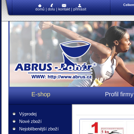
Celke
domů
|
dolu
|
kontakt
|
přihlásit
E-shop
Profil firmy
Výprodej
Nové zboží
Nejoblíbenější zboží