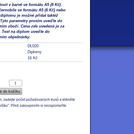
vit v barvě ve formátu A5 (8 Kč)
černobíle ve formátu A5 (6 Kč) nebo
 diplomu je možné přidat taktéž
. Tyto parametry prosím uveďte do
ím zboží. Cena zde uvedená je za
. Text na diplom uveďte do
ním objednávky.
DL020
Diplomy
16 Kč
em, zadejte počet požadovaných kusů a klikněte
o košíku". Před zakoupením si nezapomeňte