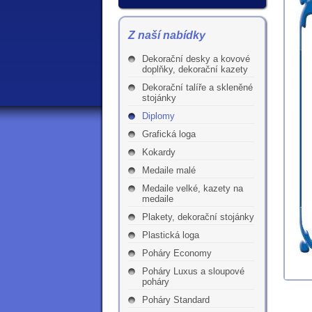
Z naší nabídky
Dekorační desky a kovové
doplňky, dekorační kazety
Dekorační talíře a skleněné
stojánky
Diplomy
Grafická loga
Kokardy
Medaile malé
Medaile velké, kazety na
medaile
Plakety, dekorační stojánky
Plastická loga
Poháry Economy
Poháry Luxus a sloupové
poháry
Poháry Standard