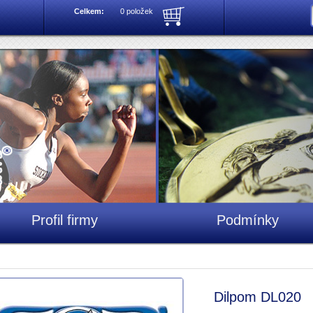
Celkem:
0 položek
Profil firmy
Podmínky
Dilpom DL020