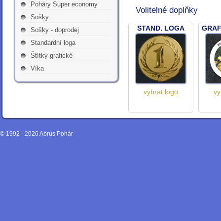
Poháry Super economy
Volitelné doplňky
Sošky
STAND. LOGA
GRAF
Sošky - doprodej
Standardní loga
Štítky grafické
Víka
vybrat logo
vy
© 1992 - 2026
Abrus Pohár