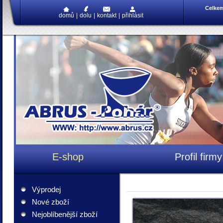
Celke
domů
|
dolu
|
kontakt
|
přihlásit
E-shop
Profil firmy
Výprodej
Nové zboží
Nejoblíbenější zboží