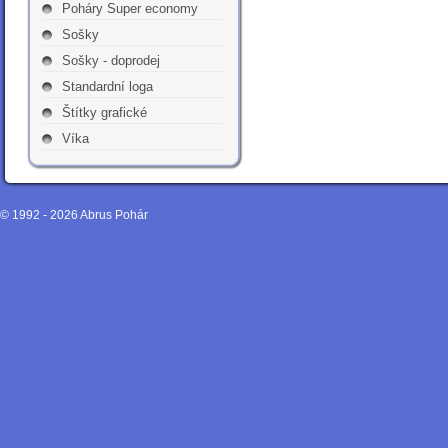
Poháry Super economy
Sošky
Sošky - doprodej
Standardní loga
Štítky grafické
Víka
© 1992 - 2026
Abrus Pohár