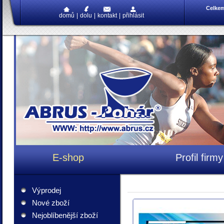
Celke
domů
|
dolu
|
kontakt
|
přihlásit
E-shop
Profil firmy
Výprodej
Nové zboží
Nejoblíbenější zboží