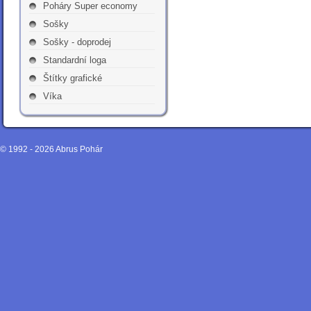
Poháry Super economy
Sošky
Sošky - doprodej
Standardní loga
Štítky grafické
Víka
© 1992 - 2026
Abrus Pohár