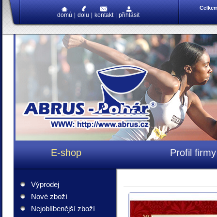
Celke
domů
|
dolu
|
kontakt
|
přihlásit
E-shop
Profil firmy
Výprodej
Nové zboží
Nejoblíbenější zboží