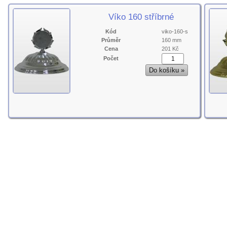
Víko 160 stříbrné
Kód
viko-160-s
Průměr
160 mm
Cena
201 Kč
Počet