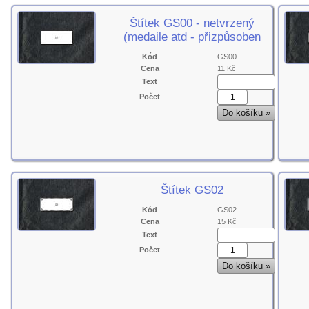
Štítek GS00 - netvrzený
(medaile atd - přizpůsoben
Kód
GS00
Cena
11 Kč
Text
Počet
Štítek GS02
Kód
GS02
Cena
15 Kč
Text
Počet