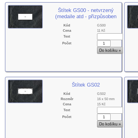
Štítek GS00 - netvrzený
(medaile atd - přizpůsoben
Kód
GS00
Cena
11 Kč
Text
Počet
Štítek GS02
Kód
GS02
Rozměr
16 x 50 mm
Cena
15 Kč
Text
Počet