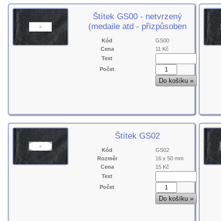
Štítek GS00 - netvrzený
(medaile atd - přizpůsoben
Kód
GS00
Cena
11 Kč
Text
Počet
Štítek GS02
Kód
GS02
Rozměr
16 x 50 mm
Cena
15 Kč
Text
Počet