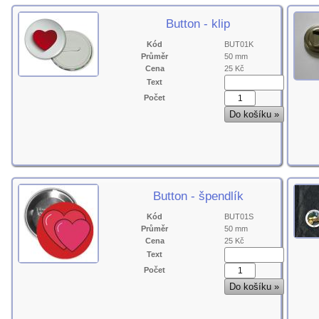
Button - klip
Kód
BUT01K
Průměr
50 mm
Cena
25 Kč
Text
Počet
Button - špendlík
Kód
BUT01S
Průměr
50 mm
Cena
25 Kč
Text
Počet